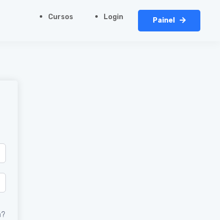
Cursos
Login
Painel
a?