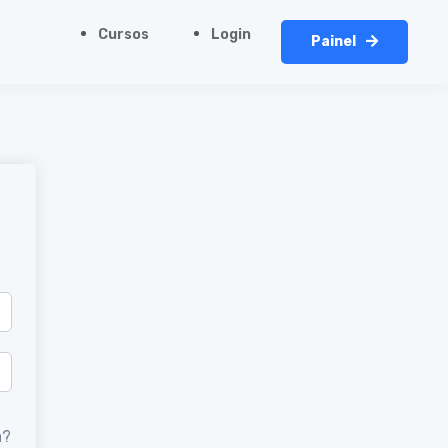
Cursos
Login
Painel
a?