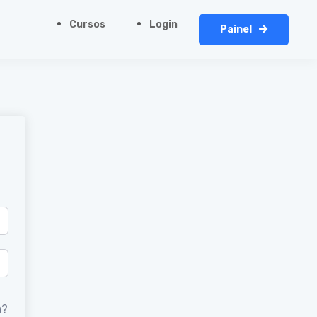
Cursos
Login
Painel
a?