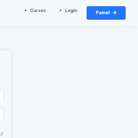
Cursos
Login
Painel
a?