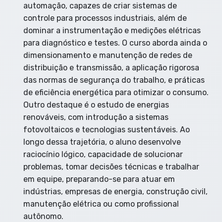
automação, capazes de criar sistemas de
automação, e também como autônomo na
controle para processos industriais, além de
elaboração de projetos e execução de instalações.
dominar a instrumentação e medições elétricas
As atividades podem incluir análise e diagnóstico de
para diagnóstico e testes. O curso aborda ainda o
falhas em sistemas elétricos, dimensionamento de
dimensionamento e manutenção de redes de
cabos e dispositivos de proteção, implementação de
distribuição e transmissão, a aplicação rigorosa
sistemas automatizados, manutenção preventiva e
das normas de segurança do trabalho, e práticas
corretiva, supervisão de equipes técnicas e
de eficiência energética para otimizar o consumo.
aplicação de normas de segurança e eficiência
Outro destaque é o estudo de energias
energética. A área ainda permite especializações
renováveis, com introdução a sistemas
em energias renováveis, sistemas fotovoltaicos,
fotovoltaicos e tecnologias sustentáveis. Ao
controle de processos e manutenção industrial, o
longo dessa trajetória, o aluno desenvolve
que amplia as oportunidades no mercado.
raciocínio lógico, capacidade de solucionar
problemas, tomar decisões técnicas e trabalhar
em equipe, preparando-se para atuar em
indústrias, empresas de energia, construção civil,
manutenção elétrica ou como profissional
autônomo.