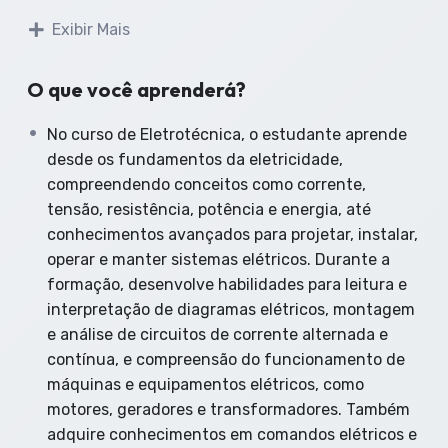
Eletromagnetismo, Máquinas e Equipamentos
Exibir Mais
Elétricos, Sistemas de Distribuição de Energia,
Instrumentação e Medidas Elétricas, Eletrônica
O que você aprenderá?
Analógica e Digital, Comandos Elétricos, Proteção e
Controle de Sistemas Elétricos, Automação
No curso de Eletrotécnica, o estudante aprende
Industrial, Desenho Técnico e Leitura de Diagramas
desde os fundamentos da eletricidade,
Elétricos, além de Segurança do Trabalho e Normas
compreendendo conceitos como corrente,
Técnicas. Essas matérias oferecem base teórica e
tensão, resistência, potência e energia, até
prática para compreender desde a geração até o
conhecimentos avançados para projetar, instalar,
consumo de energia elétrica, passando por
operar e manter sistemas elétricos. Durante a
transmissão, distribuição e aplicações industriais e
formação, desenvolve habilidades para leitura e
residenciais.
interpretação de diagramas elétricos, montagem
e análise de circuitos de corrente alternada e
No campo de trabalho, o profissional de
contínua, e compreensão do funcionamento de
Eletrotécnica pode atuar em empresas de geração,
máquinas e equipamentos elétricos, como
transmissão e distribuição de energia, indústrias de
motores, geradores e transformadores. Também
diversos setores, construtoras, empresas de
adquire conhecimentos em comandos elétricos e
manutenção e montagem elétrica, setores de