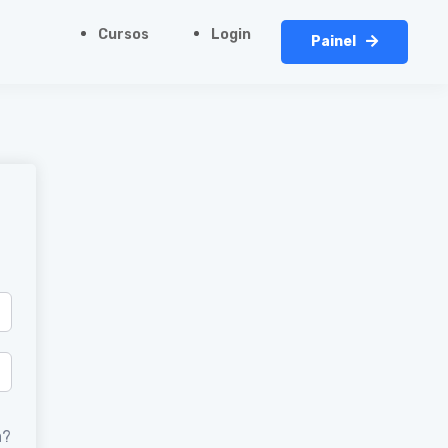
Cursos
Login
Painel
a?