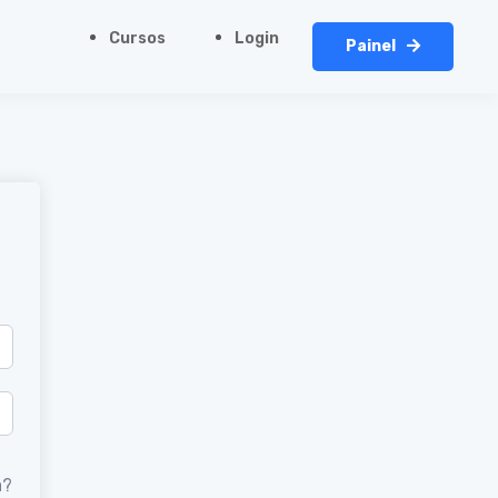
Cursos
Login
Painel
a?