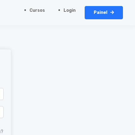
Cursos
Login
Painel
a?