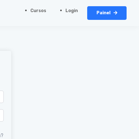
Cursos
Login
Painel
a?