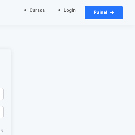
Cursos
Login
Painel
a?