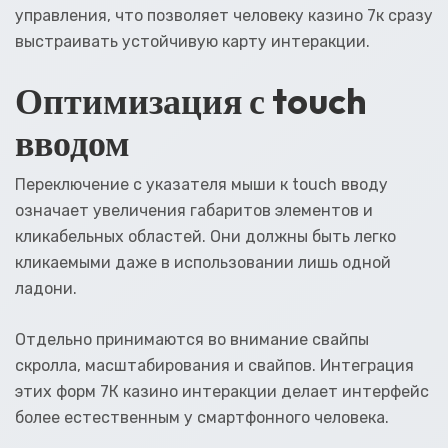
управления, что позволяет человеку казино 7к сразу
выстраивать устойчивую карту интеракции.
Оптимизация с touch
вводом
Переключение с указателя мыши к touch вводу
означает увеличения габаритов элементов и
кликабельных областей. Они должны быть легко
кликаемыми даже в использовании лишь одной
ладони.
Отдельно принимаются во внимание свайпы
скролла, масштабирования и свайпов. Интеграция
этих форм 7К казино интеракции делает интерфейс
более естественным у смартфонного человека.