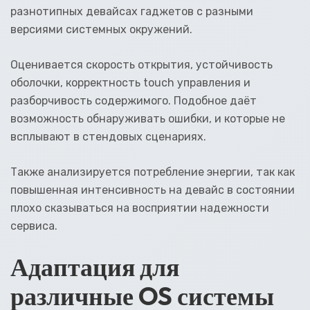
разнотипных девайсах гаджетов с разными
версиями системных окружений.
Оценивается скорость открытия, устойчивость
оболочки, корректность touch управления и
разборчивость содержимого. Подобное даёт
возможность обнаруживать ошибки, и которые не
всплывают в стендовых сценариях.
Также анализируется потребление энергии, так как
повышенная интенсивность на девайс в состоянии
плохо сказываться на восприятии надежности
сервиса.
Адаптация для
различные OS системы