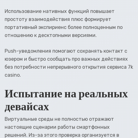
Использование нативных функций повышает
простоту взаимодействия плюс формирует
портативный экспириенс более полноценным по
отношению к десктопными версиями.
Push-уведомления помогают сохранять контакт с
юзером и быстро сообщать про важных действиях
без потребности непрерывного открытия сервиса 7k
casino.
Испытание на реальных
девайсах
Виртуальные среды не полностью отражают
настоящие сценарии работы смартфонных
решений. Из-за этого проверка организуется в