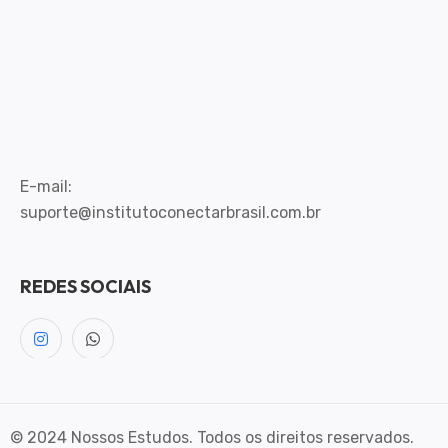
E-mail:
suporte@institutoconectarbrasil.com.br
REDES SOCIAIS
© 2024 Nossos Estudos. Todos os direitos reservados.