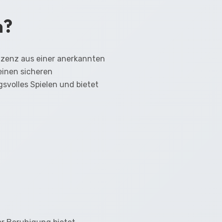
n?
Lizenz aus einer anerkannten
inen sicheren
svolles Spielen und bietet