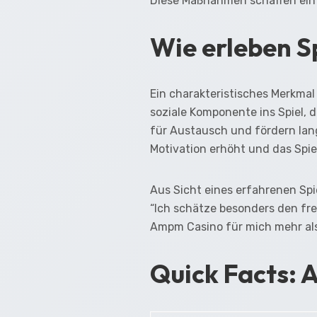
Diese Maßnahmen schaffen ein 
Wie erleben S
Ein charakteristisches Merkmal
soziale Komponente ins Spiel, 
für Austausch und fördern lan
Motivation erhöht und das Spiel
Aus Sicht eines erfahrenen Spie
“Ich schätze besonders den fr
Ampm Casino für mich mehr als 
Quick Facts: 