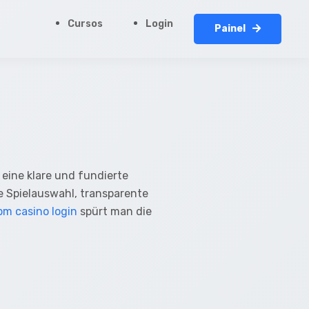
Cursos
Login
Painel
eine klare und fundierte
e Spielauswahl, transparente
m casino login
spürt man die