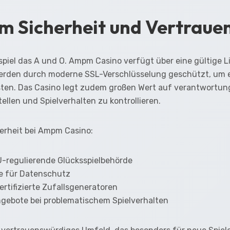
um Sicherheit und Vertraue
sspiel das A und O. Ampm Casino verfügt über eine gültige 
erden durch moderne SSL-Verschlüsselung geschützt, um e
ten. Das Casino legt zudem großen Wert auf verantwortung
tellen und Spielverhalten zu kontrollieren.
herheit bei Ampm Casino:
U-regulierende Glücksspielbehörde
e für Datenschutz
ertifizierte Zufallsgeneratoren
gebote bei problematischem Spielverhalten