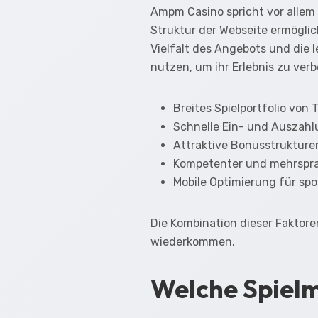
Ampm Casino spricht vor allem S
Struktur der Webseite ermöglic
Vielfalt des Angebots und die 
nutzen, um ihr Erlebnis zu verbe
Breites Spielportfolio von 
Schnelle Ein- und Auszah
Attraktive Bonusstruktur
Kompetenter und mehrspr
Mobile Optimierung für sp
Die Kombination dieser Faktore
wiederkommen.
Welche Spielm