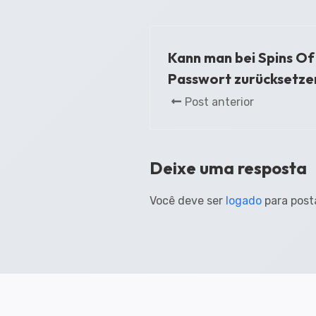
Kann man bei Spins Of
Passwort zurücksetze
Post anterior
Deixe uma resposta
Você deve ser
logado
para post