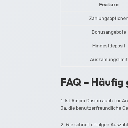
Feature
Zahlungsoptione
Bonusangebote
Mindestdeposit
Auszahlungslimit
FAQ – Häufig 
1. Ist Ampm Casino auch für A
Ja, die benutzerfreundliche Ge
2. Wie schnell erfolgen Ausza