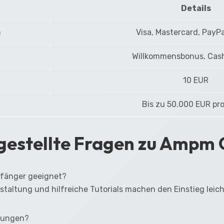
Details
n
Visa, Mastercard, PayPa
Willkommensbonus, Cash
10 EUR
Bis zu 50.000 EUR pr
gestellte Fragen zu Ampm 
nfänger geeignet?
staltung und hilfreiche Tutorials machen den Einstieg leich
hlungen?