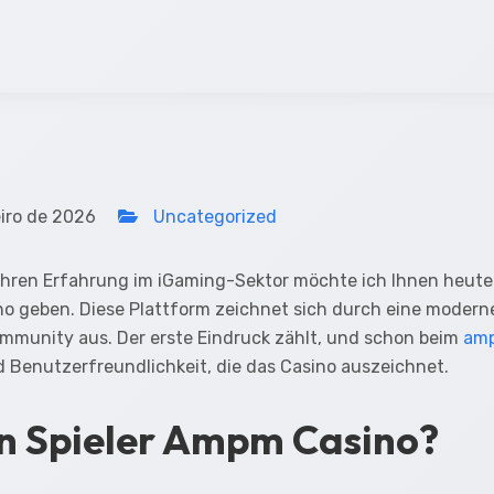
iro de 2026
Uncategorized
ahren Erfahrung im iGaming-Sektor möchte ich Ihnen heute 
o geben. Diese Plattform zeichnet sich durch eine modern
ommunity aus. Der erste Eindruck zählt, und schon beim
amp
 Benutzerfreundlichkeit, die das Casino auszeichnet.
 Spieler Ampm Casino?