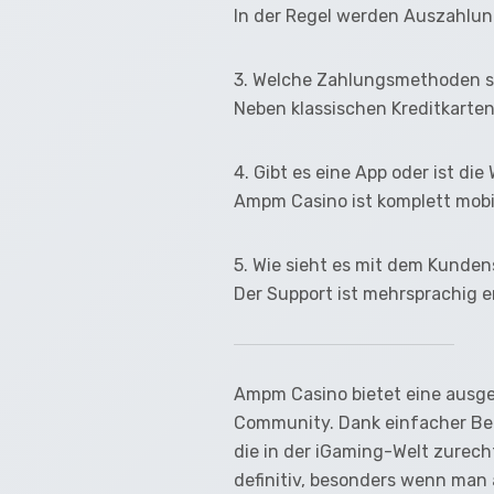
In der Regel werden Auszahlun
3. Welche Zahlungsmethoden 
Neben klassischen Kreditkarte
4. Gibt es eine App oder ist die
Ampm Casino ist komplett mobi
5. Wie sieht es mit dem Kunde
Der Support ist mehrsprachig e
Ampm Casino bietet eine ausge
Community. Dank einfacher Be
die in der iGaming-Welt zurecht
definitiv, besonders wenn man 