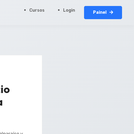
Cursos
Login
Painel
cio
a
lparaíso y