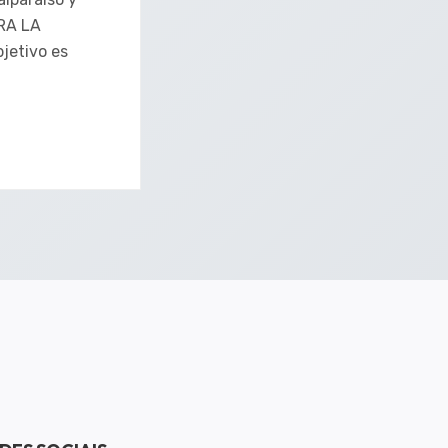
RA LA
etivo es