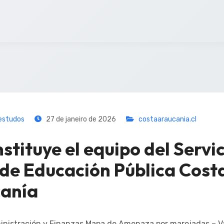
estudos
27 de janeiro de 2026
costaaraucania.cl
stituye el equipo del Servi
 de Educación Pública Cost
anía
nistración y Finanzas Mapa de Amenaza por marejadas – Va