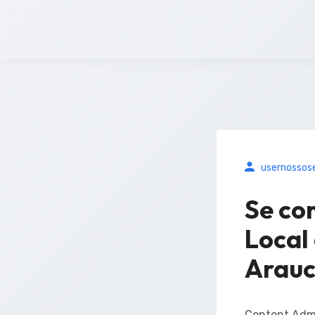
usernossos
Se con
Local
Arauc
Content Admi