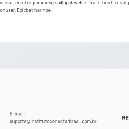
 lover en uforglemmelig spillopplevelse. Fra et bredt utvalg a
bonuser, Epicbet har noe…
E-mail:
RE
suporte@institutoconectarbrasil.com.br