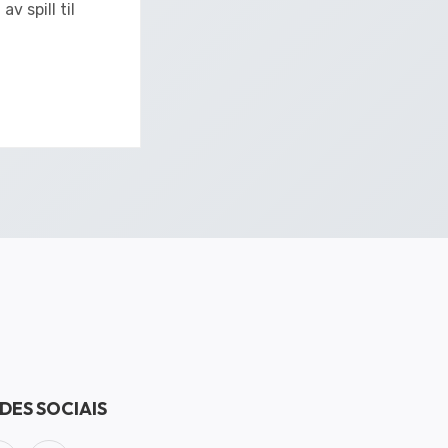
v spill til
DES SOCIAIS