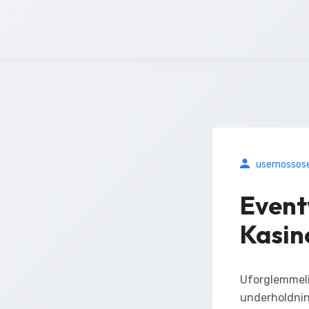
usernossos
Eventy
Kasin
Uforglemmeli
underholdning