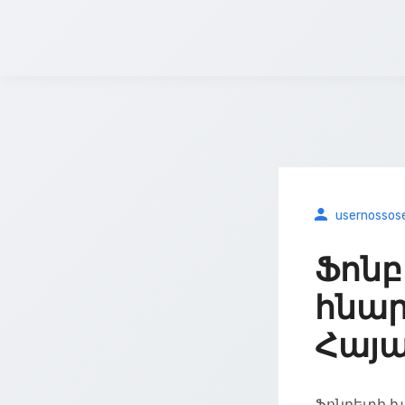
usernossos
Ֆոնբ
հնար
Հայ
Ֆոնբետի խ