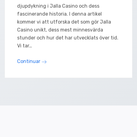
djupdykning i Jalla Casino och dess
fascinerande historia. I denna artikel
kommer vi att utforska det som gör Jalla
Casino unikt, dess mest minnesvärda
stunder och hur det har utvecklats över tid.
Vi tar…
Continuar