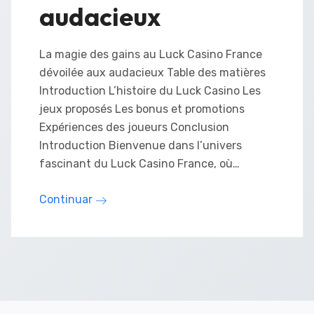
audacieux
La magie des gains au Luck Casino France
dévoilée aux audacieux Table des matières
Introduction L’histoire du Luck Casino Les
jeux proposés Les bonus et promotions
Expériences des joueurs Conclusion
Introduction Bienvenue dans l’univers
fascinant du Luck Casino France, où…
Continuar