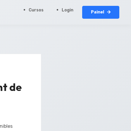
Cursos
Login
Painel
nt de
nibles