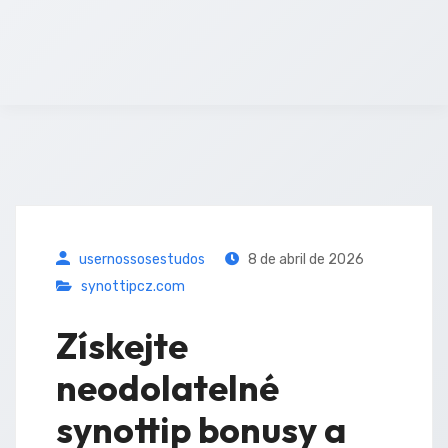
usernossosestudos
8 de abril de 2026
synottipcz.com
Získejte
neodolatelné
synottip bonusy a