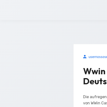
usernossos
Wwin P
Deuts
Die aufregen
von WWin Cas