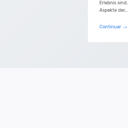
Erlebnis sind
Aspekte der…
Continuar