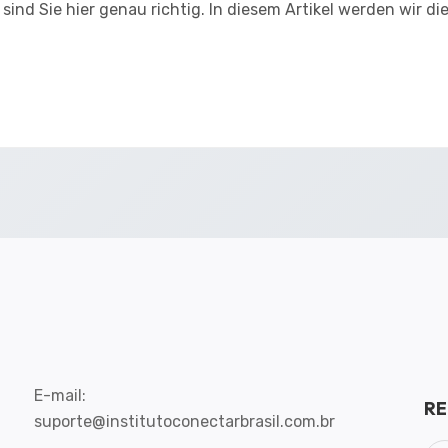
, sind Sie hier genau richtig. In diesem Artikel werden wir d
E-mail:
RE
suporte@institutoconectarbrasil.com.br