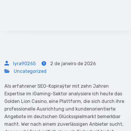
lyra90265
2 de janeiro de 2026
Uncategorized
Als erfahrener SEO-Kopiraÿter mit zehn Jahren
Expertise im iGaming-Sektor analysiere ich heute das
Golden Lion Casino, eine Plattform, die sich durch ihre
professionelle Ausrichtung und kundenorientierte
Angebote im deutschen Glücksspielmarkt bemerkbar
macht. Wer nach einem zuverlässigen Anbieter sucht,