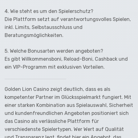
4. Wie steht es um den Spielerschutz?
Die Plattform setzt auf verantwortungsvolles Spielen,
inkl. Limits, Selbstausschluss und
Beratungsmöglichkeiten.
5. Welche Bonusarten werden angeboten?
Es gibt Willkommensboni, Reload-Boni, Cashback und
ein VIP-Programm mit exklusiven Vorteilen.
Golden Lion Casino zeigt deutlich, dass es als
kompetenter Partner im Glücksspielmarkt fungiert. Mit
einer starken Kombination aus Spielauswahl, Sicherheit
und kundenfreundlichen Angeboten positioniert sich
das Casino als verlässliche Plattform für
verschiedenste Spielertypen. Wer Wert auf Qualität
und Transparenz legt, findet hier ein Angebot, das