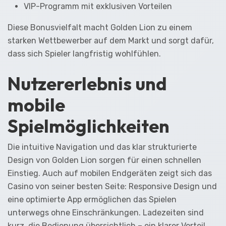
VIP-Programm mit exklusiven Vorteilen
Diese Bonusvielfalt macht Golden Lion zu einem
starken Wettbewerber auf dem Markt und sorgt dafür,
dass sich Spieler langfristig wohlfühlen.
Nutzererlebnis und
mobile
Spielmöglichkeiten
Die intuitive Navigation und das klar strukturierte
Design von Golden Lion sorgen für einen schnellen
Einstieg. Auch auf mobilen Endgeräten zeigt sich das
Casino von seiner besten Seite: Responsive Design und
eine optimierte App ermöglichen das Spielen
unterwegs ohne Einschränkungen. Ladezeiten sind
kurz, die Bedienung übersichtlich – ein klarer Vorteil