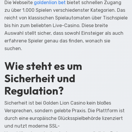
Die Webseite
goldenlion bet
bietet schnellen Zugang
zu über 1.000 Spielen verschiedenster Kategorien. Das
reicht von klassischen Spielautomaten über Tischspiele
bis hin zum beliebten Live-Casino. Diese breite
Auswahl stellt sicher, dass sowohl Einsteiger als auch
erfahrene Spieler genau das finden, wonach sie
suchen.
Wie steht es um
Sicherheit und
Regulation?
Sicherheit ist bei Golden Lion Casino kein bloßes
Versprechen, sondern gelebte Praxis. Die Plattform ist
durch eine europäische Glücksspielbehörde lizenziert
und nutzt moderne SSL-