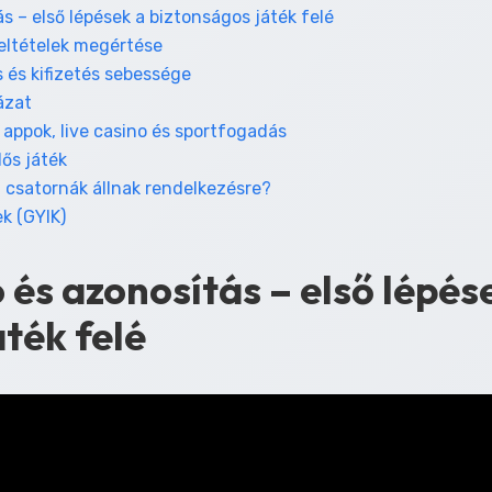
ás – első lépések a biztonságos játék felé
eltételek megértése
s és kifizetés sebessége
ázat
– appok, live casino és sportfogadás
lős játék
n csatornák állnak rendelkezésre?
k (GYIK)
ó és azonosítás – első lépés
ték felé