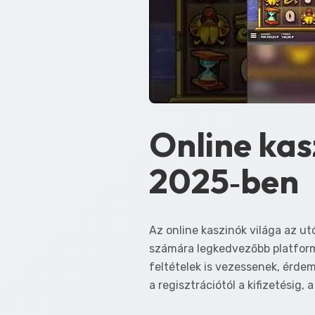
Online kas
2025‑ben
Az online kaszinók világa az u
számára legkedvezőbb platfor
feltételek is vezessenek, érdem
a regisztrációtól a kifizetésig