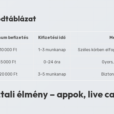
ódtáblázat
mum befizetés
Kifizetési idő
M
10 000 Ft
1–3 munkanap
Széles körben elfo
5 000 Ft
0–24 óra
Gyors,
20 000 Ft
3–5 munkanap
Bizton
ztali élmény – appok, live c