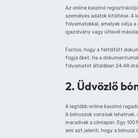
Az online kaszinó regisztrációj
személyes adatok kitöltése. A 
folyamatokkal, amelyek célja a
igazolvány vagy útlevél másolat
Fontos, hogy a feltöltött doku
fogja őket. Ha a dokumentumok
folyamatot általában 24‑48 órán
2. Üdvözlő bó
A legtöbb online kaszinó ragad
A bónuszok vonzóak lehetnek, 
maradnak a címlapon. Egy 100 %
ami azt jelenti, hogy a bónusz 