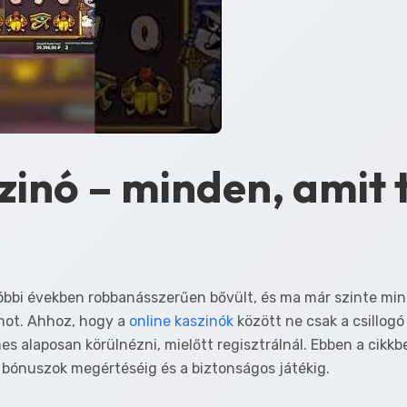
zinó – minden, amit 
tóbbi években robbanásszerűen bővült, és ma már szinte mi
mot. Ahhoz, hogy a
online kaszinók
között ne csak a csillogó
es alaposan körülnézni, mielőtt regisztrálnál. Ebben a cikk
, a bónuszok megértéséig és a biztonságos játékig.