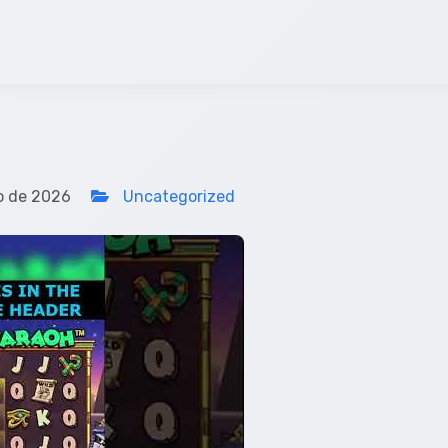
o de 2026
Uncategorized