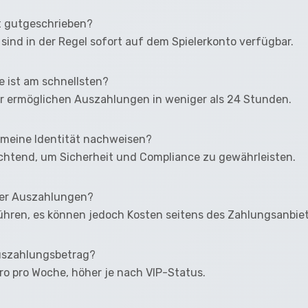
it gutgeschrieben?
sind in der Regel sofort auf dem Spielerkonto verfügbar.
 ist am schnellsten?
ller ermöglichen Auszahlungen in weniger als 24 Stunden.
g meine Identität nachweisen?
flichtend, um Sicherheit und Compliance zu gewährleisten.
oder Auszahlungen?
ühren, es können jedoch Kosten seitens des Zahlungsanbiet
Auszahlungsbetrag?
ro pro Woche, höher je nach VIP-Status.