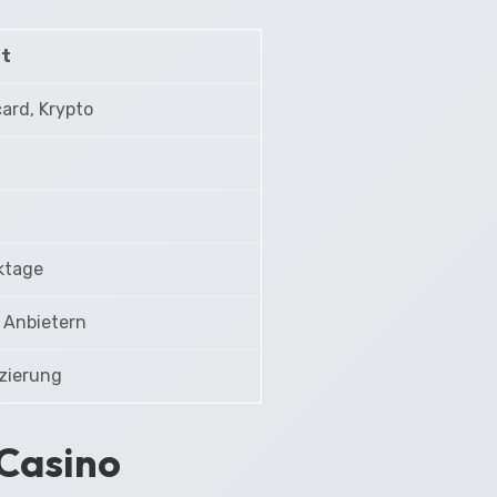
ht
ard, Krypto
ktage
 Anbietern
izierung
 Casino