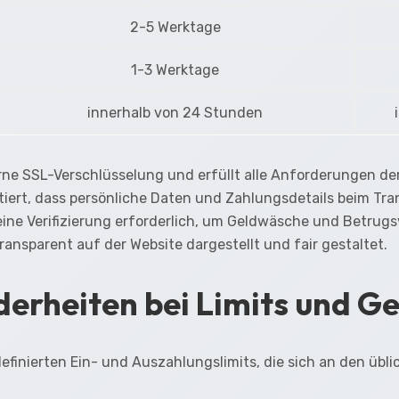
2-5 Werktage
1-3 Werktage
innerhalb von 24 Stunden
e SSL-Verschlüsselung und erfüllt alle Anforderungen de
tiert, dass persönliche Daten und Zahlungsdetails beim Tra
eine Verifizierung erforderlich, um Geldwäsche und Betrug
ransparent auf der Website dargestellt und fair gestaltet.
derheiten bei Limits und G
 definierten Ein- und Auszahlungslimits, die sich an den üb