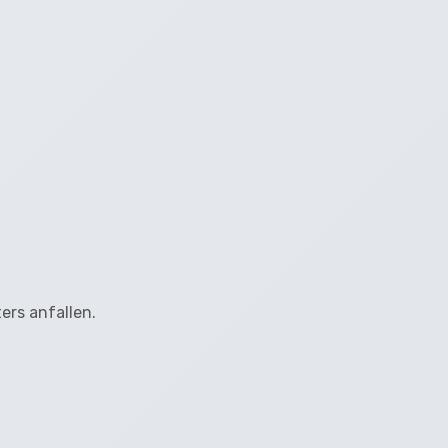
ers anfallen.