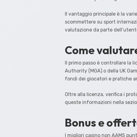
Il vantaggio principale è la vari
scommettere su sport internazi
valutazione da parte dell’utent
Come valutare
Il primo passo è controllare la 
Authority (MGA) o della UK Gamb
fondi dei giocatori e pratiche a
Oltre alla licenza, verifica i pr
queste informazioni nella sezio
Bonus e offer
I migliori casino non AAMS punt