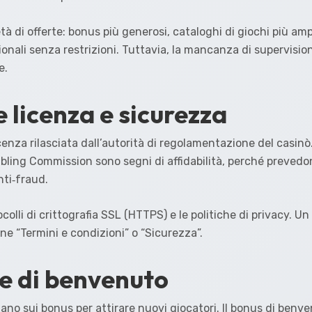
età di offerte: bonus più generosi, cataloghi di giochi più ampi
onali senza restrizioni. Tuttavia, la mancanza di supervisi
e.
 licenza e sicurezza
licenza rilasciata dall’autorità di regolamentazione del casi
ling Commission sono segni di affidabilità, perché prevedon
nti‑fraud.
otocolli di crittografia SSL (HTTPS) e le politiche di privacy. U
ne “Termini e condizioni” o “Sicurezza”.
te di benvenuto
ano sui bonus per attirare nuovi giocatori. Il bonus di benv