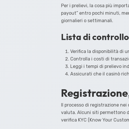
Per i prelievi, la cosa più impo
payout” entro pochi minuti, mentr
giornalieri o settimanali.
Lista di controll
Verifica la disponibilità di
Controlla i costi di transaz
Leggi i tempi di prelievo in
Assicurati che il casinò ric
Registrazione,
Il processo di registrazione ne
valuta. Alcuni siti permettono 
verifica KYC (Know Your Custom