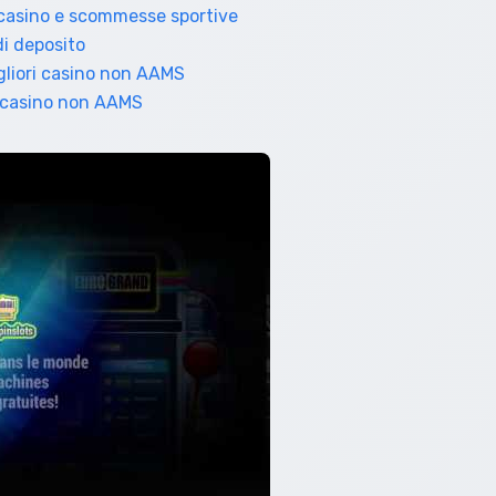
ve casino e scommesse sportive
di deposito
gliori casino non AAMS
n casino non AAMS