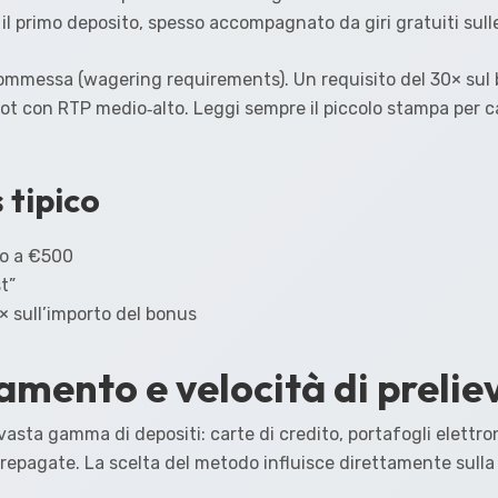
 il primo deposito, spesso accompagnato da giri gratuiti sulle
scommessa (wagering requirements). Un requisito del 30× sul b
ot con RTP medio‑alto. Leggi sempre il piccolo stampa per cap
 tipico
no a €500
t”
 sull’importo del bonus
amento e velocità di prelie
ta gamma di depositi: carte di credito, portafogli elettronici
 prepagate. La scelta del metodo influisce direttamente sulla