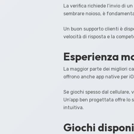
La verifica richiede l’invio di 
sembrare noioso, è fondamentale
Un buon supporto clienti è dispon
velocità di risposta e la compet
Esperienza mo
La maggior parte dei migliori c
offrono anche app native per iO
Se giochi spesso dal cellulare, v
Un’app ben progettata offre lo 
intuitiva.
Giochi disponi