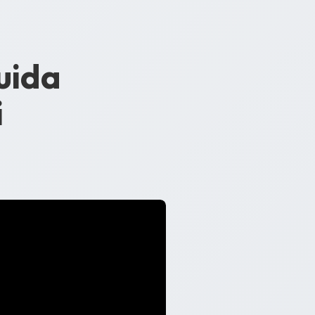
uida
i