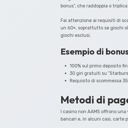
bonus”, che raddoppia o triplica
Fai attenzione ai requisiti di 
un 60×, soprattutto se giochi sl
giochi esclusi.
Esempio di bonus
100% sul primo deposito fi
30 giri gratuiti su “Starburs
Requisito di scommessa 35×
Metodi di pag
I casino non AAMS offrono una vas
bancari e, in alcuni casi, carte