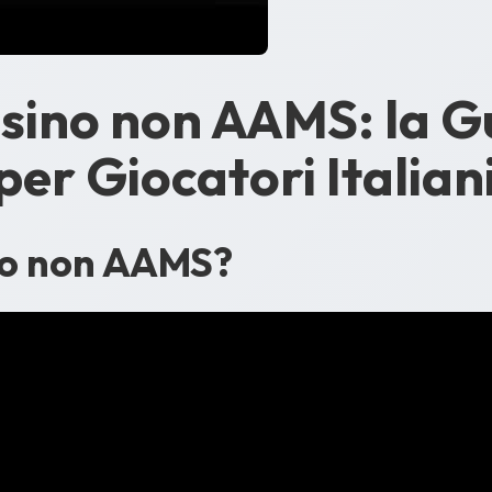
asino non AAMS: la G
er Giocatori Italian
no non AAMS?