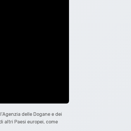
ll’Agenzia delle Dogane e dei
di altri Paesi europei, come