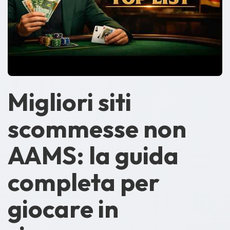
Migliori siti
scommesse non
AAMS: la guida
completa per
giocare in