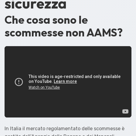
sicurezza
Che cosa sono le
scommesse non AAMS?
In Italia il mercato regolamentato delle scommesse è