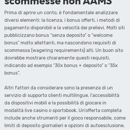
scommesse non AAMS
Prima di aprire un conto, è fondamentale analizzare
diversi elementi: la licenza, i bonus offerti, i metodi di
pagamento disponibili e la velocità dei prelievi. Molti siti
pubblicizzano bonus “senza deposito” o “welcome
bonus” molto allettanti, ma nascondono requisiti di
scommessa (wagering requirements) alti. Un buon sito
dovrebbe mostrare chiaramente questi requisiti,
indicando ad esempio “30x bonus + deposito” o “35x
bonus”.
Altri fattori da considerare sono la presenza di un
servizio di supporto clienti multilingue, l’accessibilità
da dispositivi mobili e la possibilità di giocare in
modalità live casino o sportsbook. Un’offerta completa
include anche strumenti per il gioco responsabile, come
limiti di deposito giornalieri e opzioni di autoesclusione.