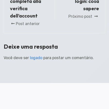
completa alla
login: cosa
verifica
sapere
dell’account
Próximo post
Post anterior
Deixe uma resposta
Você deve ser
logado
para postar um comentário.