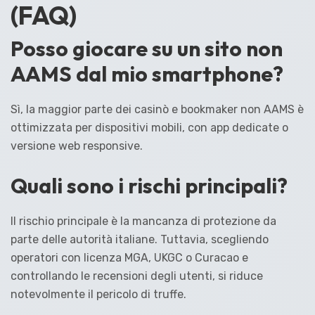
(FAQ)
Posso giocare su un sito non
AAMS dal mio smartphone?
Sì, la maggior parte dei casinò e bookmaker non AAMS è
ottimizzata per dispositivi mobili, con app dedicate o
versione web responsive.
Quali sono i rischi principali?
Il rischio principale è la mancanza di protezione da
parte delle autorità italiane. Tuttavia, scegliendo
operatori con licenza MGA, UKGC o Curacao e
controllando le recensioni degli utenti, si riduce
notevolmente il pericolo di truffe.