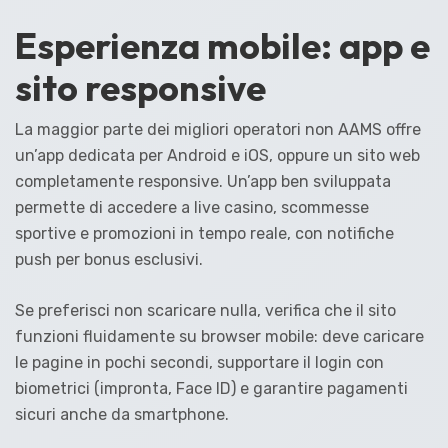
Esperienza mobile: app e
sito responsive
La maggior parte dei migliori operatori non AAMS offre
un’app dedicata per Android e iOS, oppure un sito web
completamente responsive. Un’app ben sviluppata
permette di accedere a live casino, scommesse
sportive e promozioni in tempo reale, con notifiche
push per bonus esclusivi.
Se preferisci non scaricare nulla, verifica che il sito
funzioni fluidamente su browser mobile: deve caricare
le pagine in pochi secondi, supportare il login con
biometrici (impronta, Face ID) e garantire pagamenti
sicuri anche da smartphone.