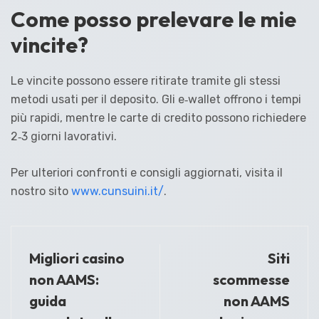
Come posso prelevare le mie
vincite?
Le vincite possono essere ritirate tramite gli stessi
metodi usati per il deposito. Gli e‑wallet offrono i tempi
più rapidi, mentre le carte di credito possono richiedere
2‑3 giorni lavorativi.
Per ulteriori confronti e consigli aggiornati, visita il
nostro sito
www.cunsuini.it/
.
Migliori casino
Siti
non AAMS:
scommesse
guida
non AAMS