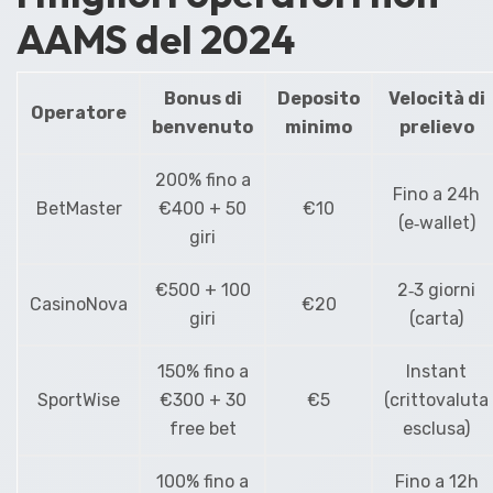
AAMS del 2024
Bonus di
Deposito
Velocità di
Operatore
benvenuto
minimo
prelievo
200% fino a
Fino a 24h
BetMaster
€400 + 50
€10
(e‑wallet)
giri
€500 + 100
2‑3 giorni
CasinoNova
€20
giri
(carta)
150% fino a
Instant
SportWise
€300 + 30
€5
(crittovaluta
free bet
esclusa)
100% fino a
Fino a 12h